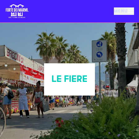
MENU
FORTE DEI MARMI
EVENTI
NOTIZIE
LE FIERE
OSPITALITÀ
COSA FARE
VILLA BERTELLI