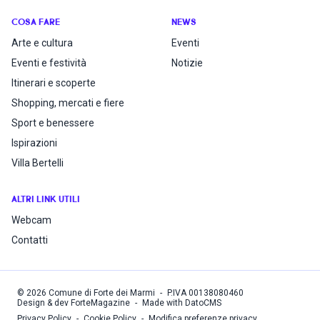
COSA FARE
NEWS
Arte e cultura
Eventi
Eventi e festività
Notizie
Itinerari e scoperte
Shopping, mercati e fiere
Sport e benessere
Ispirazioni
Villa Bertelli
ALTRI LINK UTILI
Webcam
Contatti
©
2026
Comune di Forte dei Marmi
-
P.IVA
00138080460
Design & dev ForteMagazine
-
Made with DatoCMS
Privacy Policy
-
Cookie Policy
-
Modifica preferenze privacy