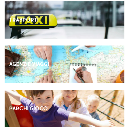
ISPIRAZIONI
TRASPORTI
WEBCAM
CONTATTI
AGENZIE VIAGGI
ENG
PARCHI GIOCO