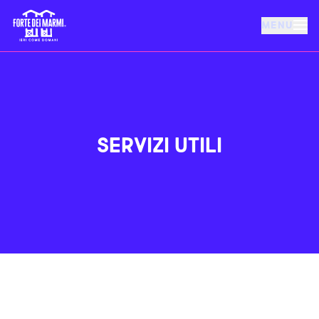
MENU
FORTE DEI MARMI
EVENTI
SERVIZI UTILI
NOTIZIE
OSPITALITÀ
COSA FARE
VILLA BERTELLI