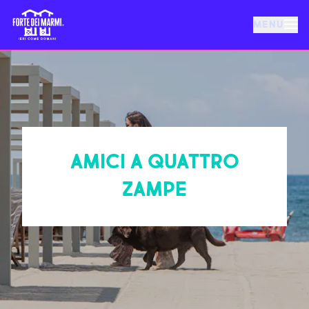
MENU
FORTE DEI MARMI
EVENTI
AMICI A QUATTRO
NOTIZIE
ZAMPE
OSPITALITÀ
COSA FARE
VILLA BERTELLI