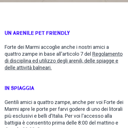
ISPIRAZIONI
WEBCAM
UN ARENILE PET FRIENDLY
Forte dei Marmi accoglie anche i nostri amici a
CONTATTI
quattro zampe in base all'articolo 7 del
Regolamento
di disciplina ed utilizzo degli arenili, delle spiagge e
delle attività balneari.
ENG
IN SPIAGGIA
Gentili amici a quattro zampe, anche per voi Forte dei
Marmi apre le porte per farvi godere di uno dei litorali
più esclusivi e belli d’Italia. Per voi l'accesso alla
battigia è consentito prima delle 8:00 del mattino e