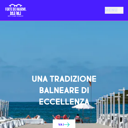
MENU
FORTE DEI MARMI
EVENTI
NOTIZIE
UNA TRADIZIONE
OSPITALITÀ
BALNEARE DI
ECCELLENZA
COSA FARE
VILLA BERTELLI
VAI