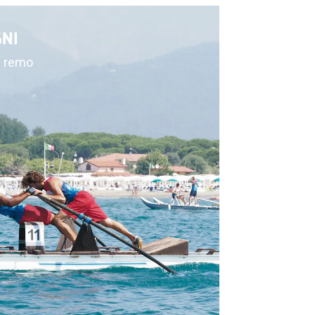
GNI
di remo