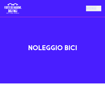
MENU
FORTE DEI MARMI
EVENTI
NOLEGGIO BICI
NOTIZIE
OSPITALITÀ
COSA FARE
VILLA BERTELLI