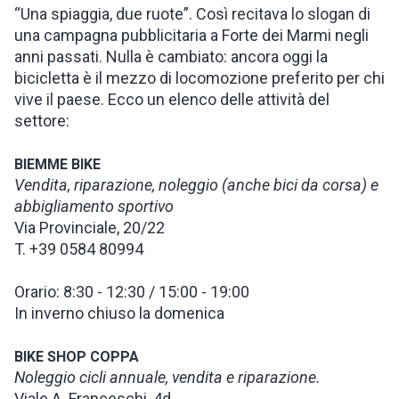
“Una spiaggia, due ruote”. Così recitava lo slogan di
una campagna pubblicitaria a Forte dei Marmi negli
ISPIRAZIONI
anni passati. Nulla è cambiato: ancora oggi la
bicicletta è il mezzo di locomozione preferito per chi
WEBCAM
vive il paese. Ecco un elenco delle attività del
settore:
CONTATTI
BIEMME BIKE
Vendita, riparazione, noleggio (anche bici da corsa) e
abbigliamento sportivo
ENG
Via Provinciale, 20/22
T. +39 0584 80994
Orario: 8:30 - 12:30 / 15:00 - 19:00
In inverno chiuso la domenica
BIKE SHOP COPPA
Noleggio cicli annuale, vendita e riparazione.
Viale A. Franceschi, 4d