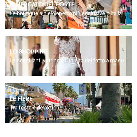
IL MERCATO DEL FORTE
Le boutique a cielo aperto più esclusive d’Italia
LO SHOPPING
Le scintillanti vetrine e l’unicità del fatto a mano
LE FIERE
Tra festa e devozione