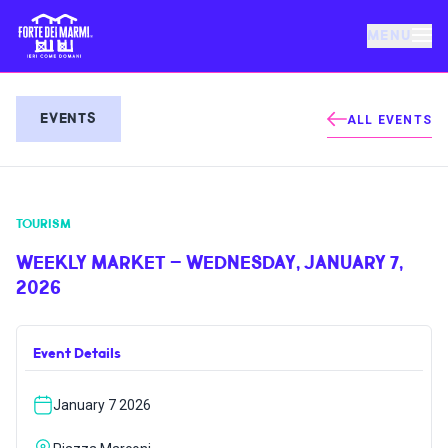
MENU
FORTE DEI MARMI
EVENTS
ALL EVENTS
EVENTS
TOURISM
NEWS
WEEKLY MARKET – WEDNESDAY, JANUARY 7,
2026
HOSPITALITY
Event Details
THINGS TO DO
January 7 2026
VILLA BERTELLI