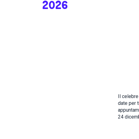
2026
Il celebr
date per t
appuntame
24 dicemb