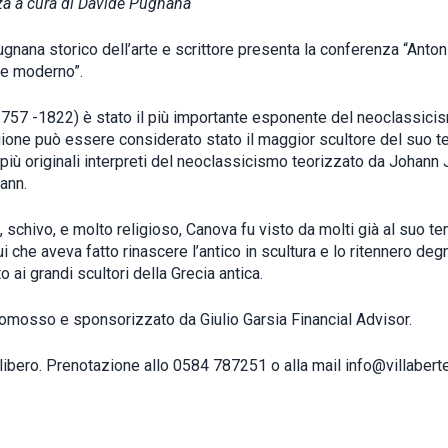
a a cura di Davide Pugnana
gnana storico dell’arte e scrittore presenta la conferenza “Anto
o e moderno”.
757 -1822) è stato il più importante esponente del neoclassici
gione può essere considerato stato il maggior scultore del suo 
 più originali interpreti del neoclassicismo teorizzato da Johann
ann.
 schivo, e molto religioso, Canova fu visto da molti già al suo t
 che aveva fatto rinascere l’antico in scultura e lo ritennero de
 ai grandi scultori della Grecia antica.
omosso e sponsorizzato da Giulio Garsia Financial Advisor.
ibero. Prenotazione allo 0584 787251 o alla mail info@villabertell