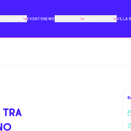
 DEI MARMI
EVENTS
NEWS
HOSPITALITY
THINGS TO DO
VILLA 
E
 TRA
NO