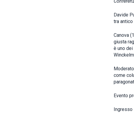
Conferenz
Davide Pu
tra antic
Canova (1
giusta ra
è uno dei
Winckelm
Moderato,
come colui
paragonato
Evento pr
Ingresso l