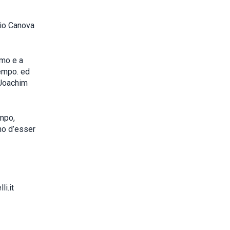
nio Canova
smo e a
tempo. ed
 Joachim
empo,
gno d’esser
i.it