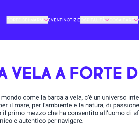
FORTE DEI MARMI
EVENTI
NOTIZIE
OSPITALITÀ
COSA FARE
A VELA A FORTE D
 mondo come la barca a vela, c’è un universo inte
r il mare, per l’ambiente e la natura, di passione,
è il primo mezzo che ha consentito all’uomo di sf
nico e autentico per navigare.