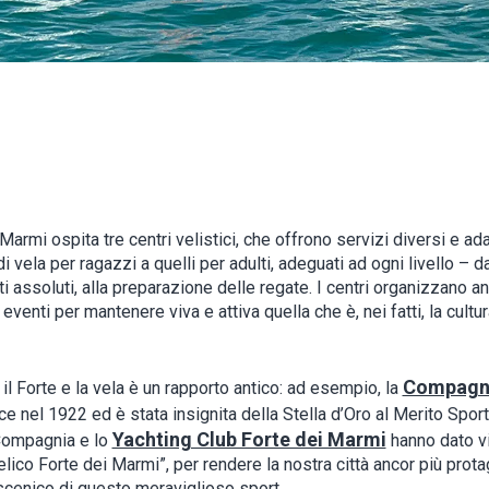
Marmi ospita tre centri velistici, che offrono servizi diversi e adatt
di vela per ragazzi a quelli per adulti, adeguati ad ogni livello – d
ti assoluti, alla preparazione delle regate. I centri organizzano a
eventi per mantenere viva e attiva quella che è, nei fatti, la cultur
Compagni
 il Forte e la vela è un rapporto antico: ad esempio, la
e nel 1922 ed è stata insignita della Stella d’Oro al Merito Sport
Yachting Club Forte dei Marmi
Compagnia e lo
hanno dato vi
lico Forte dei Marmi”, per rendere la nostra città ancor più prot
scenico di questo meraviglioso sport.