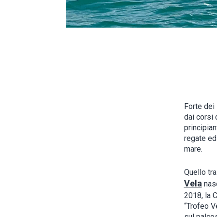
Forte dei 
dai corsi 
principian
regate ed 
mare.
Quello tra
Vela
nasc
2018, la 
“Trofeo Ve
sul palco