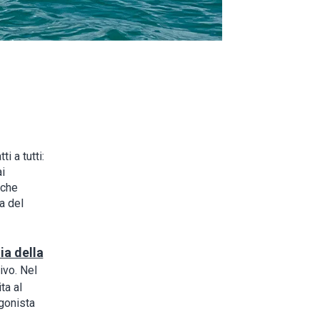
i a tutti:
ai
nche
a del
a della
ivo. Nel
ta al
agonista