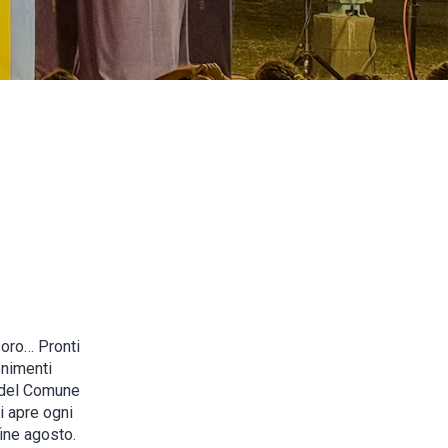
esoro… Pronti
enimenti
o del Comune
i apre ogni
ine agosto.