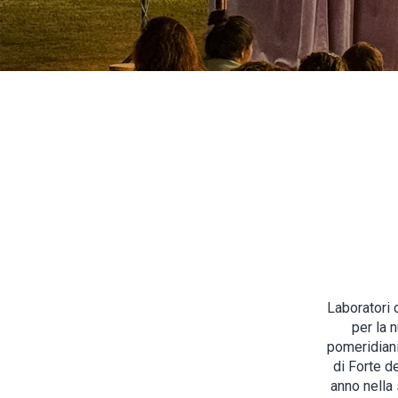
Laboratori c
per la 
pomeridiani
di Forte d
anno nella