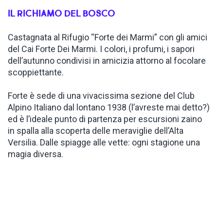
IL RICHIAMO DEL BOSCO
ISPIRAZIONI
Castagnata al Rifugio “Forte dei Marmi” con gli amici
del Cai Forte Dei Marmi. I colori, i profumi, i sapori
WEBCAM
dell’autunno condivisi in amicizia attorno al focolare
scoppiettante.
CONTATTI
Forte è sede di una vivacissima sezione del Club
Alpino Italiano dal lontano 1938 (l’avreste mai detto?)
ed è l’ideale punto di partenza per escursioni zaino
ENG
in spalla alla scoperta delle meraviglie dell’Alta
Versilia. Dalle spiagge alle vette: ogni stagione una
magia diversa.