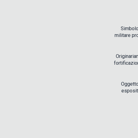
Simbolo
militare pr
Originaria
fortificazi
Oggetto
espositi