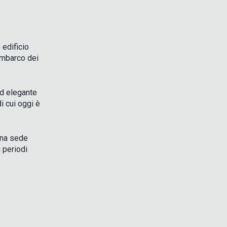
edificio
 imbarco dei
ed elegante
i cui oggi è
una sede
i periodi