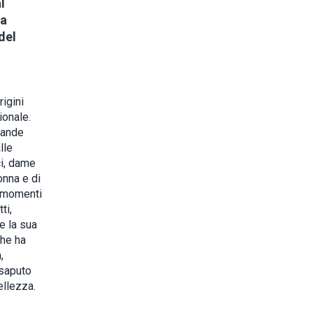
l
ta
del
rigini
ionale.
grande
lle
ci, dame
onna e di
i momenti
ti,
e la sua
che ha
,
 saputo
ellezza.