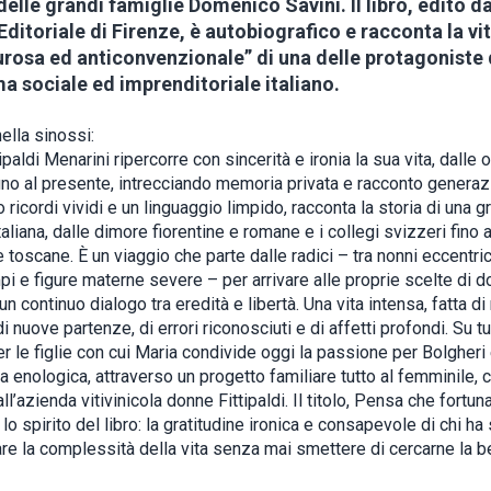
delle grandi famiglie Domenico Savini. Il libro, edito da
ditoriale di Firenze, è autobiografico e racconta la vi
rosa ed anticonvenzionale” di una delle protagoniste 
 sociale ed imprenditoriale italiano.
ella sinossi:
ipaldi Menarini ripercorre con sincerità e ironia la sua vita, dalle o
fino al presente, intrecciando memoria privata e racconto generaz
 ricordi vividi e un linguaggio limpido, racconta la storia di una 
taliana, dalle dimore fiorentine e romane e i collegi svizzeri fino a
toscane. È un viaggio che parte dalle radici – tra nonni eccentri
mpi e figure materne severe – per arrivare alle proprie scelte di d
un continuo dialogo tra eredità e libertà. Una vita intensa, fatta d
 di nuove partenze, di errori riconosciuti e di affetti profondi. Su tut
r le figlie con cui Maria condivide oggi la passione per Bolgheri 
 enologica, attraverso un progetto familiare tutto al femminile, 
all’azienda vitivinicola donne Fittipaldi. Il titolo, Pensa che fortuna
lo spirito del libro: la gratitudine ironica e consapevole di chi ha
are la complessità della vita senza mai smettere di cercarne la b