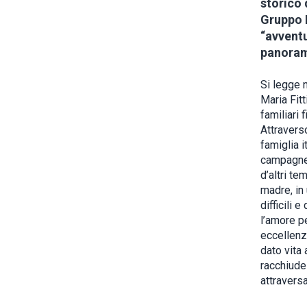
storico 
Gruppo E
“avventu
panorama
Si legge n
Maria Fitt
familiari 
Attraverso
famiglia i
campagne 
d’altri te
madre, in 
difficili e
l’amore pe
eccellenza
dato vita 
racchiude 
attravers