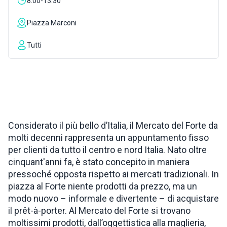
8:00-13:30
ISPIRAZIONI
Piazza Marconi
Tutti
WEBCAM
CONTATTI
ENG
Considerato il più bello d’Italia, il Mercato del Forte da
molti decenni rappresenta un appuntamento fisso
per clienti da tutto il centro e nord Italia. Nato oltre
cinquant'anni fa, è stato concepito in maniera
pressoché opposta rispetto ai mercati tradizionali. In
piazza al Forte niente prodotti da prezzo, ma un
modo nuovo – informale e divertente – di acquistare
il prêt-à-porter. Al Mercato del Forte si trovano
moltissimi prodotti, dall’oggettistica alla maglieria,