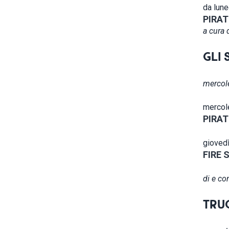
da lune
PIRAT
a cura 
GLI 
mercole
mercole
PIRAT
giovedì
FIRE
di e co
TRU