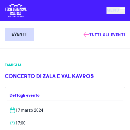
MENU
FORTE DEI MARMI
EVENTI
TUTTI GLI EVENTI
EVENTI
FAMIGLIA
NOTIZIE
CONCERTO DI ZALA E VAL KAVROS
OSPITALITÀ
Dettagli evento
COSA FARE
17 marzo 2024
VILLA BERTELLI
17:00