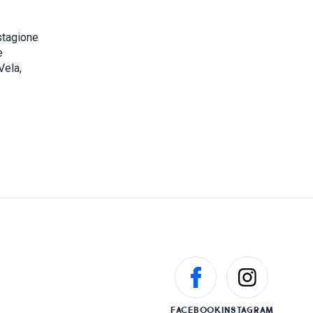
stagione
è
Vela,
FACEBOOK
INSTAGRAM