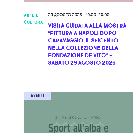
29 AGOSTO 2026
-
19:00-20:00
ARTE E
CULTURA
VISITA GUIDATA ALLA MOSTRA
“PITTURA A NAPOLI DOPO
CARAVAGGIO. IL SEICENTO
NELLA COLLEZIONE DELLA
FONDAZIONE DE VITO” -
SABATO 29 AGOSTO 2026
EVENTI