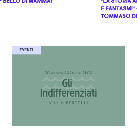
- BELLO DI MAMMA!
“LA STORIA A
E FANTASMI”
TOMMASO DI
EVENTI