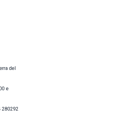
erra del
:00 e
4 280292