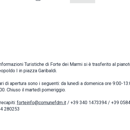
Informazioni Turistiche di Forte dei Marmi si è trasferito al pianot
opoldo I in piazza Garibaldi.
ari di apertura sono i seguenti: da lunedì a domenica ore 9:00-13
00. Chiuso il martedì pomeriggio.
 recapiti:
forteinfo@comunefdm.it
/ +39 340 1473394 / +39 058
84 280253