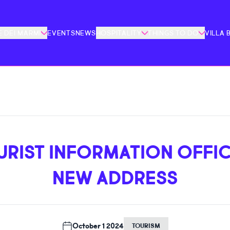
 DEI MARMI
EVENTS
NEWS
HOSPITALITY
THINGS TO DO
VILLA 
URIST INFORMATION OFFIC
NEW ADDRESS
October 1 2024
TOURISM