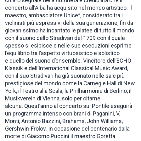
chiaro segnale della notorietà e credibilità che il
concerto all’Alba ha acquisito nel mondo artistico. Il
maestro, ambasciatore Unicef, considerato tra i
violinisti più espressivi della sua generazione, fin da
giovanissimo ha incantato le platee di tutto il mondo
con il suono dello Stradivari del 1709 con il quale
spesso si esibisce e nelle sue esecuzioni esprime
l’equilibrio tra l’aspetto virtuosistico e solistico
e quello del suono d’ensemble. Vincitore dell’ECHO
Klassik e dell’International Classical Music Award,
con il suo Stradivari ha già suonato nelle sale più
prestigiose del mondo come la Carnegie Hall di New
York, il Teatro alla Scala, la Philharmonie di Berlino, il
Musikverein di Vienna, solo per citarne
alcune. Quest’anno al concerto sul Pontile eseguirà
un programma intenso con brani di Paganini, V.
Monti, Antonio Bazzini, Brahams, John Williams,
Gershwin-Frolov. In occasione del centenario dalla
morte di Giacomo Puccini il maestro Goretta