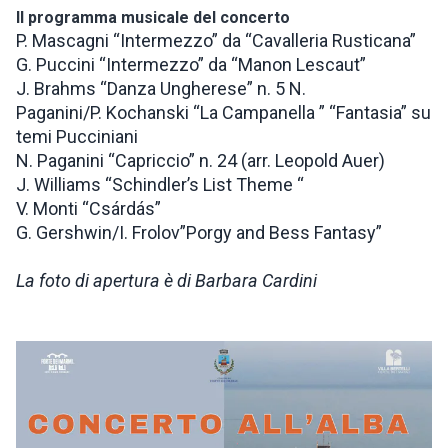
Il programma musicale del concerto
P. Mascagni “Intermezzo” da “Cavalleria Rusticana”
G. Puccini “Intermezzo” da “Manon Lescaut”
J. Brahms “Danza Ungherese” n. 5 N.
Paganini/P. Kochanski “La Campanella ” “Fantasia” su
temi Pucciniani
N. Paganini “Capriccio” n. 24 (arr. Leopold Auer)
J. Williams “Schindler’s List Theme “
V. Monti “Csárdás”
G. Gershwin/I. Frolov”Porgy and Bess Fantasy”
La foto di apertura è di Barbara Cardini