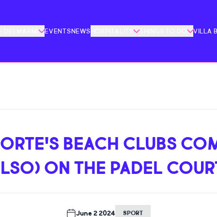
 DEI MARMI
EVENTS
NEWS
HOSPITALITY
THINGS TO DO
VILLA 
FORTE'S BEACH CLUBS CO
ALSO) ON THE PADEL COUR
June 2 2024
SPORT