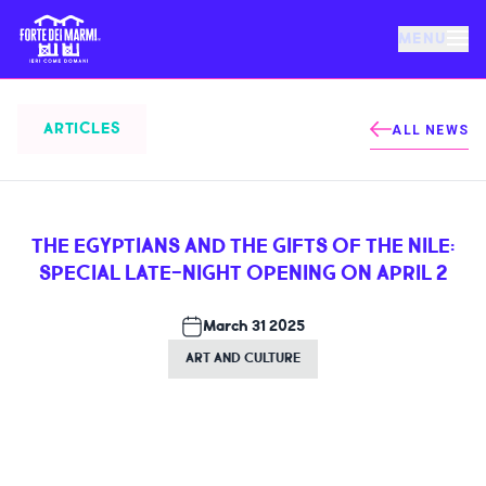
MENU
FORTE DEI MARMI
ARTICLES
ALL NEWS
EVENTS
THE EGYPTIANS AND THE GIFTS OF THE NILE:
NEWS
SPECIAL LATE-NIGHT OPENING ON APRIL 2
HOSPITALITY
March 31 2025
ART AND CULTURE
THINGS TO DO
VILLA BERTELLI