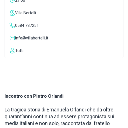
21:00
INSPIRATIONS
Villa Bertelli
0584 787251
LIVE WEBCAM
info@villabertelli.it
CONTACTS
Tutti
ITA
Incontro con Pietro Orlandi
La tragica storia di Emanuela Orlandi che da oltre
quarant’anni continua ad essere protagonista sui
media italiani e non solo, raccontata dal fratello