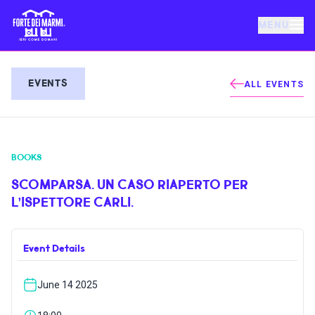
MENU
FORTE DEI MARMI
EVENTS
ALL EVENTS
EVENTS
BOOKS
NEWS
SCOMPARSA. UN CASO RIAPERTO PER
L’ISPETTORE CARLI.
HOSPITALITY
Event Details
THINGS TO DO
June 14 2025
VILLA BERTELLI