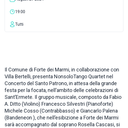
INSPIRATIONS
19:00
Tutti
LIVE WEBCAM
CONTACTS
Il Comune di Forte dei Marmi, in collaborazione con
ITA
Villa Bertelli, presenta NonsoloTango Quartet nel
Concerto del Santo Patrono, in attesa della grande
festa per la focata, nell’ambito delle celebrazioni di
Sant’Ermete. Il gruppo musicale, composto da Fabio
A. Ditto (Violino) Francesco Silvestri (Pianoforte)
Michele Cosso (Contrabbasso) e Giancarlo Palena
(Bandeneon ), che nell’esibizione a Forte dei Marmi
sarà accompagnato dal soprano Rosella Cascasi, si