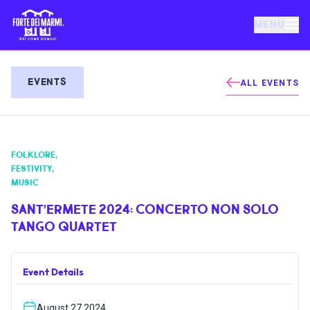
MENU
FORTE DEI MARMI
EVENTS
ALL EVENTS
EVENTS
FOLKLORE
,
NEWS
FESTIVITY
,
MUSIC
HOSPITALITY
SANT’ERMETE 2024: CONCERTO NON SOLO
TANGO QUARTET
THINGS TO DO
Event Details
VILLA BERTELLI
August 27 2024