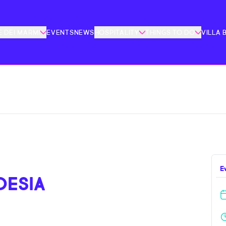
 DEI MARMI
EVENTS
NEWS
HOSPITALITY
THINGS TO DO
VILLA 
E
OESIA