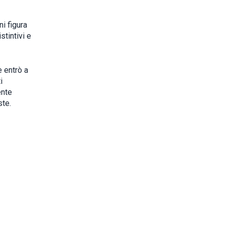
i figura
stintivi e
e entrò a
i
ente
ste.