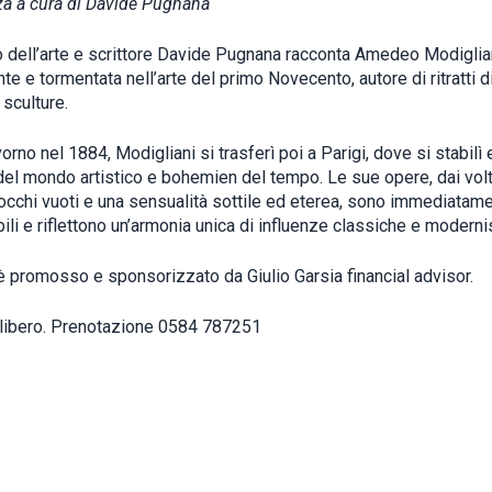
a a cura di Davide Pugnana
o dell’arte e scrittore Davide Pugnana racconta Amedeo Modiglian
te e tormentata nell’arte del primo Novecento, autore di ritratti di
 sculture.
orno nel 1884, Modigliani si trasferì poi a Parigi, dove si stabilì 
 del mondo artistico e bohemien del tempo. Le sue opere, dai volt
, occhi vuoti e una sensualità sottile ed eterea, sono immediatam
ili e riflettono un’armonia unica di influenze classiche e moderni
è promosso e sponsorizzato da Giulio Garsia financial advisor.
libero. Prenotazione 0584 787251