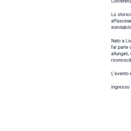
Conferenz
Lo storic
affascinan
inimitabili
Nato a Liv
far parte
allungati
riconoscib
L’evento 
Ingresso 