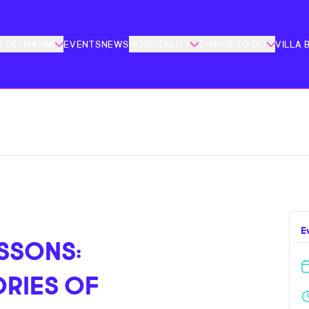
 DEI MARMI
EVENTS
NEWS
HOSPITALITY
THINGS TO DO
VILLA 
E
SSONS:
ORIES OF