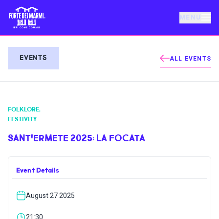
MENU
FORTE DEI MARMI
EVENTS
ALL EVENTS
EVENTS
FOLKLORE
,
NEWS
FESTIVITY
SANT'ERMETE 2025: LA FOCATA
HOSPITALITY
Event Details
THINGS TO DO
August 27 2025
VILLA BERTELLI
21:30