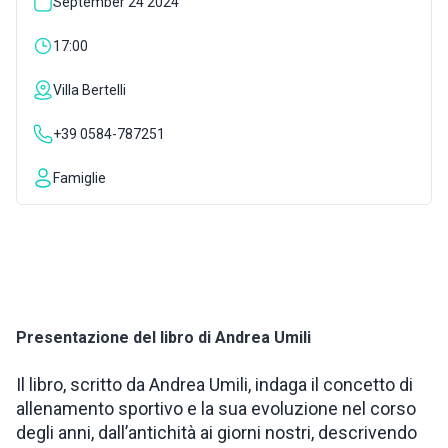
September 24 2024
INSPIRATIONS
17:00
Villa Bertelli
LIVE WEBCAM
+39 0584-787251
CONTACTS
Famiglie
ITA
Presentazione del libro di Andrea Umili
Il libro, scritto da Andrea Umili, indaga il concetto di
allenamento sportivo e la sua evoluzione nel corso
degli anni, dall’antichità ai giorni nostri, descrivendo