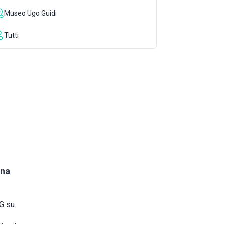
Museo Ugo Guidi
Tutti
gna
UG su