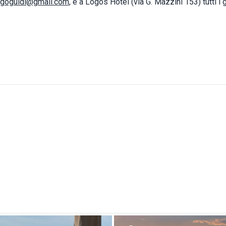
goguidi@gmail.com
, e a Logos Hotel (via G. Mazzini 153) tutti i g