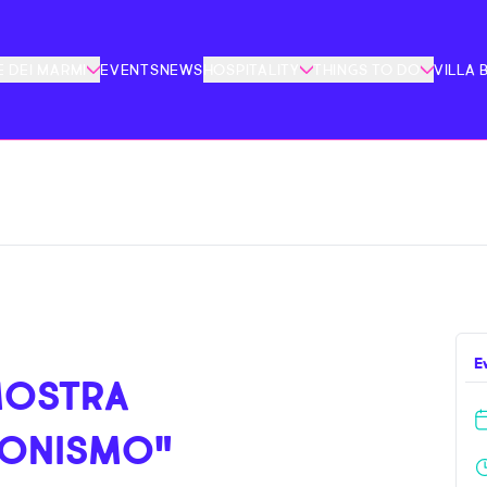
 DEI MARMI
EVENTS
NEWS
HOSPITALITY
THINGS TO DO
VILLA 
E
MOSTRA
IONISMO"