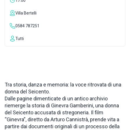
17:00
INSPIRATIONS
Villa Bertelli
0584 787251
LIVE WEBCAM
Tutti
CONTACTS
ITA
Tra storia, danza e memoria: la voce ritrovata di una
donna del Seicento.
Dalle pagine dimenticate di un antico archivio
riemerge la storia di Ginevra Gamberini, una donna
del Seicento accusata di stregoneria. Il film
“Ginevra”, diretto da Arturo Cannistrà, prende vita a
partire dai documenti originali di un processo della