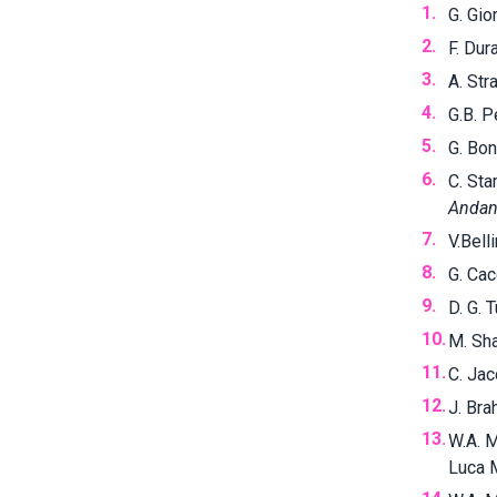
G. Gio
F. Dur
A. Str
G.B. P
G. Bon
C. St
Andan
V.Bell
G. Ca
D. G. 
M. Sh
C. Ja
J. Br
W.A. 
Luca M