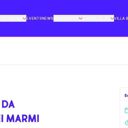
 DEI MARMI
EVENTS
NEWS
HOSPITALITY
THINGS TO DO
VILLA 
E
 DA
EI MARMI