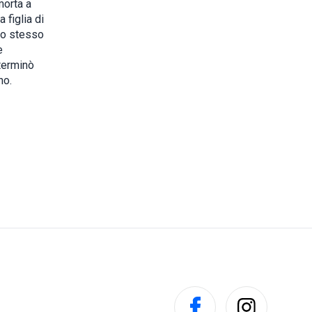
morta a
 figlia di
llo stesso
e
terminò
no.