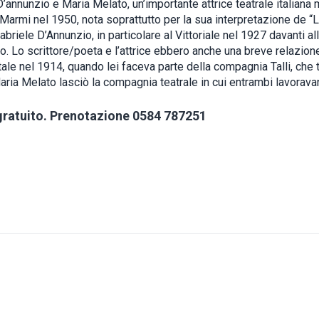
’annunzio e Maria Melato, un’importante attrice teatrale italiana 
Marmi nel 1950, nota soprattutto per la sua interpretazione de “La
Gabriele D’Annunzio, in particolare al Vittoriale nel 1927 davanti a
o. Lo scrittore/poeta e l’attrice ebbero anche una breve relazion
ale nel 1914, quando lei faceva parte della compagnia Talli, che 
ria Melato lasciò la compagnia teatrale in cui entrambi lavorava
gratuito. Prenotazione 0584 787251