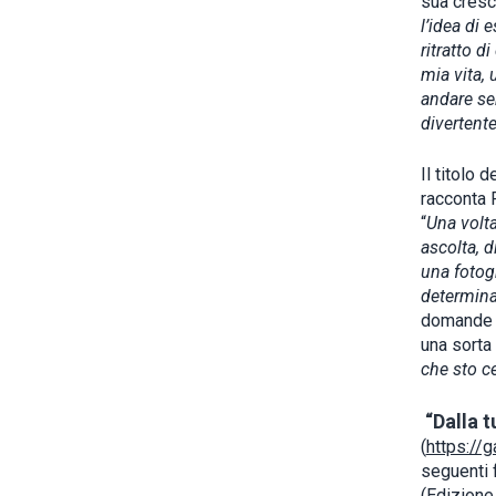
sua cresci
l’idea di
ritratto 
mia vita, 
andare se
divertente
Il titolo
racconta 
“
Una volta
ascolta, d
una fotogr
determina
domande c
una sorta 
che sto ce
“Dalla t
(
https://g
seguenti 
(Edizione