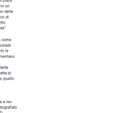
i piace
ono un
so della
rco di
etto
tà”.
a, come
sonale:
hi le
diventano
delle
atta di
e, quello
e e nei
utografato
CD