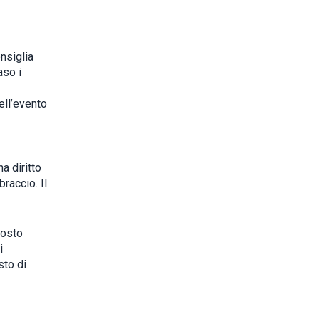
onsiglia
aso i
ell’evento
a diritto
raccio. Il
posto
i
sto di