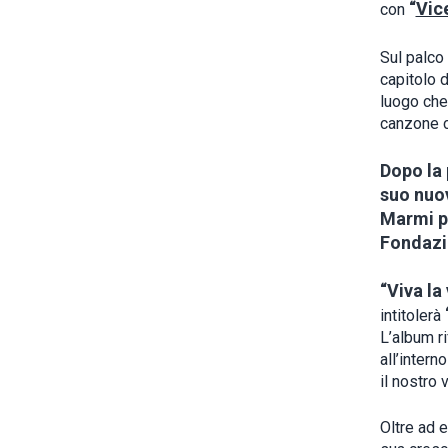
“
Vic
con
Sul palco
capitolo d
luogo che 
canzone c
Dopo la 
suo nuov
Marmi pe
Fondazio
“Viva la 
intitolerà
L’album ri
all’intern
il nostro 
Oltre ad 