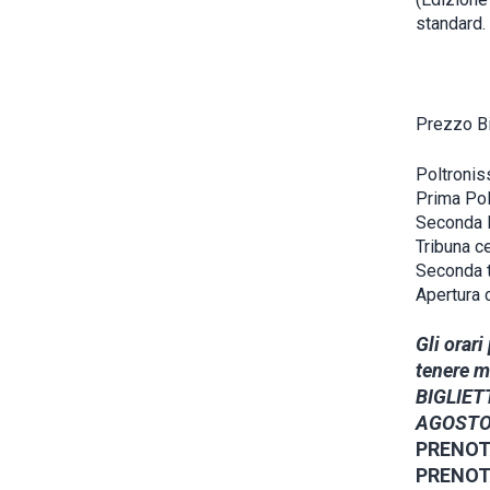
standard.
Prezzo Bi
Poltronis
Prima Pol
Seconda P
Tribuna c
Seconda t
Apertura 
Gli orari
tenere mo
BIGLIETT
AGOSTO:
PRENOTA
PRENOT