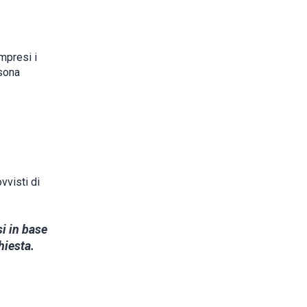
mpresi i
sona
vvisti di
si in base
hiesta.