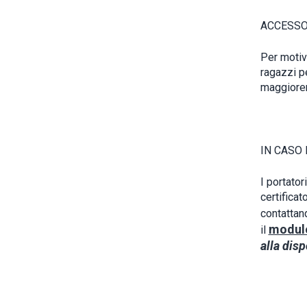
ACCESSO
Per motiv
ragazzi p
maggiorenn
IN CASO 
I portator
certificat
contattand
modul
il
alla disp