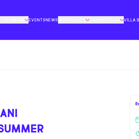
 DEI MARMI
EVENTS
NEWS
HOSPITALITY
THINGS TO DO
VILLA 
E
ANI
 SUMMER