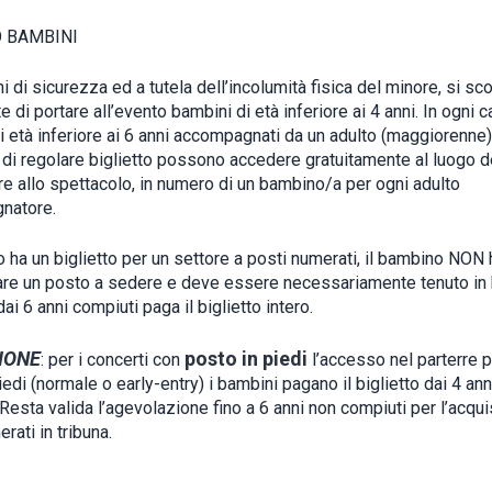
 BAMBINI
i di sicurezza ed a tutela dell’incolumità fisica del minore, si sc
 di portare all’evento bambini di età inferiore ai 4 anni. In ogni c
i età inferiore ai 6 anni accompagnati da un adulto (maggiorenne)
 di regolare biglietto possono accedere gratuitamente al luogo d
re allo spettacolo, in numero di un bambino/a per ogni adulto
natore.
o ha un biglietto per un settore a posti numerati, il bambino NON h
re un posto a sedere e deve essere necessariamente tenuto in b
i 6 anni compiuti paga il biglietto intero.
IONE
posto in piedi
: per i concerti con
l’accesso nel parterre 
iedi (normale o early-entry) i bambini pagano il biglietto dai 4 ann
Resta valida l’agevolazione fino a 6 anni non compiuti per l’acqui
rati in tribuna.