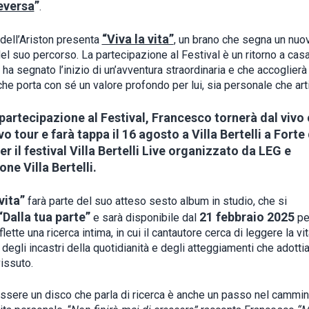
eversa
”
.
“Viva la vita”
 dell’Ariston presenta
, un brano che segna un nuo
el suo percorso. La partecipazione al Festival è un ritorno a casa
ha segnato l’inizio di un’avventura straordinaria e che accoglierà
he porta con sé un valore profondo per lui, sia personale che art
partecipazione al Festival, Francesco tornerà dal vivo 
o tour e farà tappa il 16 agosto a Villa Bertelli a Forte
r il festival Villa Bertelli Live organizzato da LEG e
ne Villa Bertelli.
vita”
farà parte del suo atteso sesto album in studio, che si
“Dalla tua parte”
21 febbraio 2025
e sarà disponibile dal
pe
flette una ricerca intima, in cui il cantautore cerca di leggere la vi
o degli incastri della quotidianità e degli atteggiamenti che adott
vissuto.
essere un disco che parla di ricerca è anche un passo nel cammin