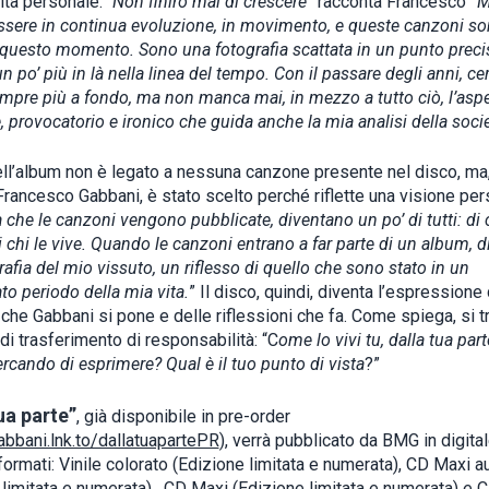
ta personale. “
Non finirò mai di crescere”
racconta Francesco
“M
 essere in continua evoluzione, in movimento, e queste canzoni s
di questo momento. Sono una fotografia scattata in un punto preci
un po’ più in là nella linea del tempo. Con il passare degli anni, ce
mpre più a fondo, ma non manca mai, in mezzo a tutto ciò, l’asp
, provocatorio e ironico che guida anche la mia analisi della socie
 dell’album non è legato a nessuna canzone presente nel disco, m
Francesco Gabbani, è stato scelto perché riflette una visione per
 che le canzoni vengono pubblicate, diventano un po’ di tutti: di c
i chi le vive. Quando le canzoni entrano a far parte di un album, 
afia del mio vissuto, un riflesso di quello che sono stato in un
to periodo della mia vita.
” Il disco, quindi, diventa l’espressione 
he Gabbani si pone e delle riflessioni che fa. Come spiega, si tr
di trasferimento di responsabilità: “C
ome lo vivi tu, dalla tua part
rcando di esprimere? Qual è il tuo punto di vista
?”
ua parte”
, già disponibile in pre-order
abbani.lnk.to/dallatuapartePR
), verrà pubblicato da BMG in digital
formati: Vinile colorato (Edizione limitata e numerata), CD Maxi a
 limitata e numerata), CD Maxi (Edizione limitata e numerata) e 