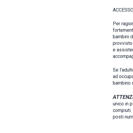
ACCESSO
Per ragion
fortemente
bambini d
provvisto
e assiste
accompag
Se l’adult
ad occupa
bambino da
ATTENZ
unico in p
compiuti. 
posti nume