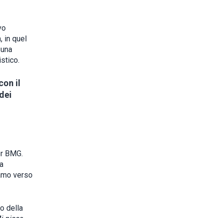
vo
, in quel
 una
istico.
con il
 dei
r BMG.
ta
iamo verso
o della