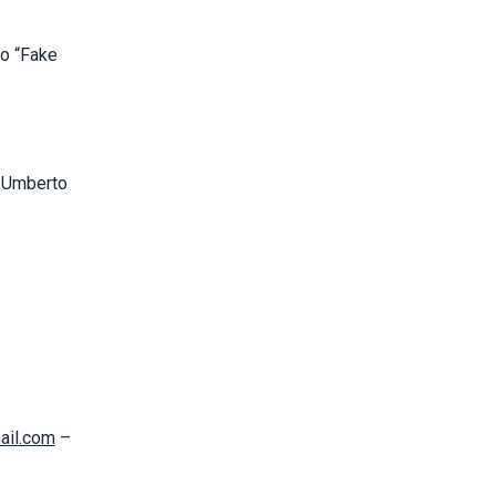
o “Fake
e Umberto
ail.com
–