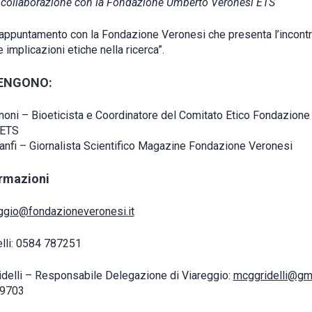
 collaborazione con la Fondazione Umberto Veronesi ETS
ppuntamento con la Fondazione Veronesi che presenta l’incontr
 implicazioni etiche nella ricerca”.
ENGONO:
oni – Bioeticista e Coordinatore del Comitato Etico Fondazion
 ETS
anfi – Giornalista Scientifico Magazine Fondazione Veronesi
ormazioni
eggio@fondazioneveronesi.it
telli: 0584 787251
idelli – Responsabile Delegazione di Viareggio:
mcggridelli@gm
69703