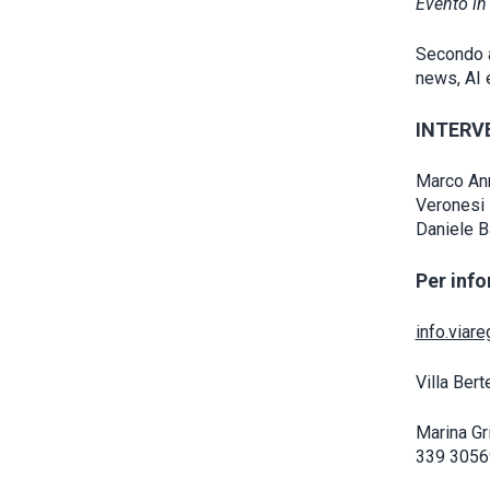
Evento in
Secondo a
news, AI e
INTERV
Marco Ann
Veronesi
Daniele B
Per inf
info.viar
Villa Ber
Marina Gr
339 305