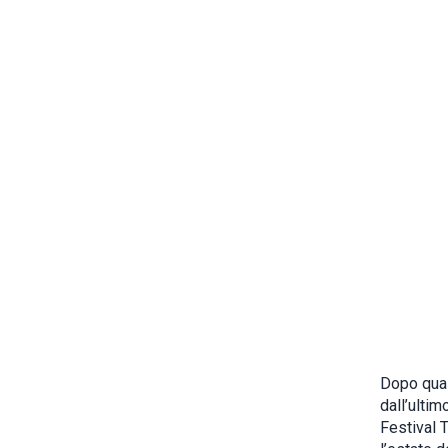
Dopo quasi
dall’ultim
Festival T