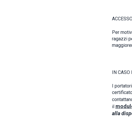
ACCESSO
Per motiv
ragazzi p
maggiorenn
IN CASO 
I portator
certificat
contattand
modul
il
alla disp