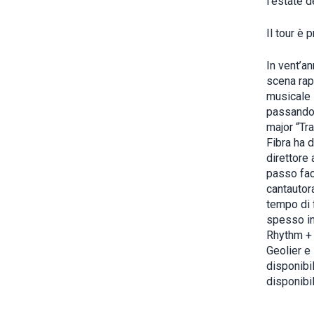
l’estate de
Il tour è
In vent’an
scena rap
musicale i
passando p
major “Tra
Fibra ha d
direttore
passo fac
cantautora
tempo di 
spesso in
Rhythm + 
Geolier e
disponibi
disponibil