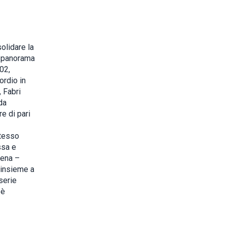
solidare la
l panorama
02,
ordio in
, Fabri
da
e di pari
stesso
ssa e
cena –
 insieme a
serie
 è