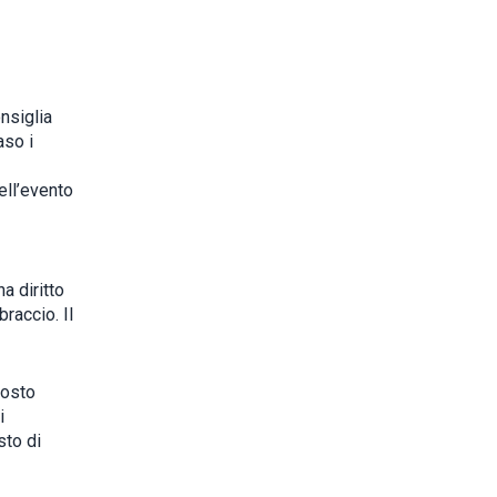
onsiglia
aso i
ell’evento
a diritto
raccio. Il
posto
i
sto di