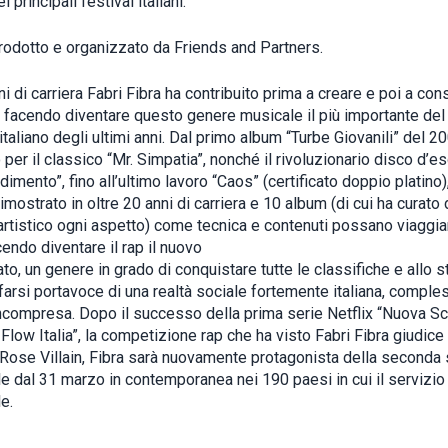
i principali festival italiani.
 prodotto e organizzato da Friends and Partners.
ni di carriera Fabri Fibra ha contribuito prima a creare e poi a con
 facendo diventare questo genere musicale il più importante de
taliano degli ultimi anni. Dal primo album “Turbe Giovanili” del 20
er il classico “Mr. Simpatia”, nonché il rivoluzionario disco d’es
dimento”, fino all’ultimo lavoro “Caos” (certificato doppio platino)
imostrato in oltre 20 anni di carriera e 10 album (di cui ha curato 
 artistico ogni aspetto) come tecnica e contenuti possano viaggiar
endo diventare il rap il nuovo
to, un genere in grado di conquistare tutte le classifiche e allo 
farsi portavoce di una realtà sociale fortemente italiana, comple
compresa. Dopo il successo della prima serie Netflix “Nuova S
Flow Italia”, la competizione rap che ha visto Fabri Fibra giudice
 Rose Villain, Fibra sarà nuovamente protagonista della seconda 
le dal 31 marzo in contemporanea nei 190 paesi in cui il servizio
e.