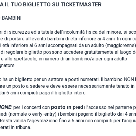
A IL TUO BIGLIETTO SU
TICKETMASTER
 BAMBINI
i di sicurezza ed a tutela dell’incolumità fisica del minore, si sc
 di portare all’evento bambini di età inferiore ai 4 anni. In ogni c
i età inferiore ai 6 anni accompagnati da un adulto (maggiorenne)
 di regolare biglietto possono accedere gratuitamente al luogo d
re allo spettacolo, in numero di un bambino/a per ogni adulto
natore.
o ha un biglietto per un settore a posti numerati, il bambino NON h
re un posto a sedere e deve essere necessariamente tenuto in b
i 6 anni compiuti paga il biglietto intero.
IONE
posto in piedi
: per i concerti con
l’accesso nel parterre 
iedi (normale o early-entry) i bambini pagano il biglietto dai 4 ann
Resta valida l’agevolazione fino a 6 anni non compiuti per l’acqui
rati in tribuna.