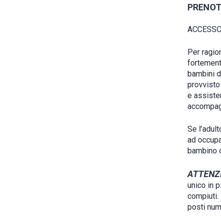
PRENOT
ACCESSO
Per ragion
fortemente
bambini d
provvisto
e assiste
accompag
Se l’adult
ad occupa
bambino da
ATTENZ
unico in p
compiuti. 
posti nume