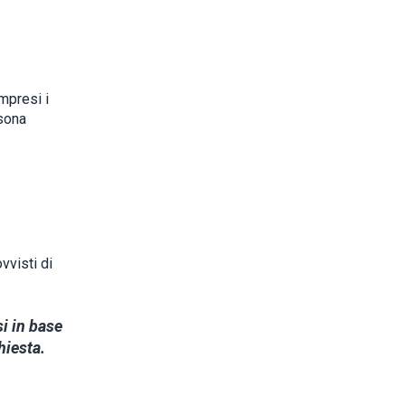
mpresi i
sona
vvisti di
si in base
hiesta.