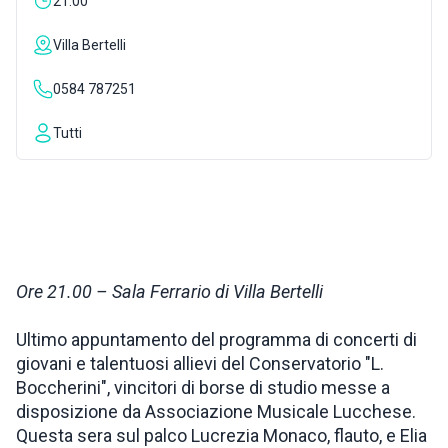
21:00
INSPIRATIONS
Villa Bertelli
0584 787251
LIVE WEBCAM
Tutti
CONTACTS
ITA
Ore 21.00 – Sala Ferrario di Villa Bertelli
Ultimo appuntamento del programma di concerti di
giovani e talentuosi allievi del Conservatorio "L.
Boccherini", vincitori di borse di studio messe a
disposizione da Associazione Musicale Lucchese.
Questa sera sul palco Lucrezia Monaco, flauto, e Elia