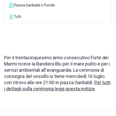
Piazza Garibaldi e Pontile
INSPIRATIONS
Tutti
LIVE WEBCAM
CONTACTS
Per il trentacinquesimo anno consecutivo Forte dei
Marmi riceve la Bandiera Blu per il mare pulito e per i
ITA
servizi ambientali all'avanguardia. La cerimonia di
consegna del vessillo si tiene mercoledì 16 luglio
con ritrovo alle ore 21:00 in piazza Garibaldi.
Per tutti
i dettagli sulla cerimonia leggi questa notizia
.