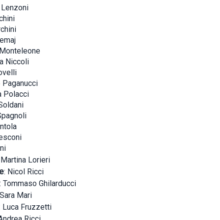
 Lenzoni
chini
chini
Memaj
 Monteleone
a Niccoli
velli
Paganucci
a Polacci
Soldani
Spagnoli
ntola
esconi
ni
 Martina Lorieri
e
: Nicol Ricci
: Tommaso Ghilarducci
 Sara Mari
: Luca Fruzzetti
 Andrea Ricci