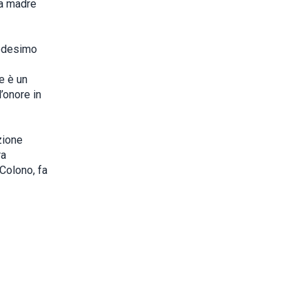
ua madre
medesimo
e è un
’onore in
zione
ra
 Colono, fa