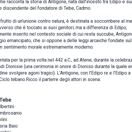
he racconta la storia di Antigone, nata dall’incesto tra Edipo e s
e discendente del fondatore di Tebe, Cadmo.
 frutto di un’unione contro natura, è destinata a soccombere al 
verso che è toccato ai suoi genitori; ma a differenza di Edipo,
ente inserito nel contesto sociale di cui resta succube, Antigon
io emancipato, che si oppone a delle leggi arcaiche fondate sull
un sentimento morale estremamente moderno.
tata per la prima volta nel 442 a.C., ad Atene, durante la celebra
di Dionisie (una cerimonia in onore di Dioniso durante la quale e
ne svolgere agoni tragici). L’Antigone, con l’Edipo re e l’Edipo a
Ciclo tebano.Ricco il parterre degli attori in scena.
 Tebe
:
lbertini
mbrosanio
lini
oria Baio