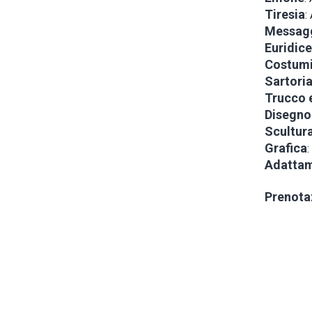
Tiresia
:
Messag
Euridice
Costum
Sartori
Trucco 
Disegno 
Scultur
Grafica
:
Adattam
Prenota