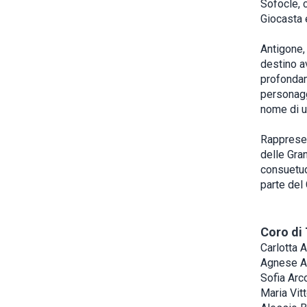
Sofocle, c
Giocasta 
Antigone,
destino av
profondam
personagg
nome di 
Rappresen
delle Gran
consuetudi
parte del 
Coro di
Carlotta A
Agnese A
Sofia Arco
Maria Vitt