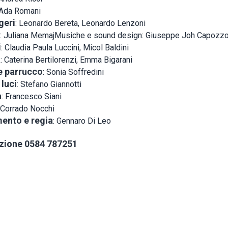
 Ada Romani
geri
: Leonardo Bereta, Leonardo Lenzoni
: Juliana MemajMusiche e sound design: Giuseppe Joh Capozzo
i
: Claudia Paula Luccini, Micol Baldini
a
: Caterina Bertilorenzi, Emma Bigarani
e parrucco
: Sonia Soffredini
luci
: Stefano Giannotti
a
: Francesco Siani
 Corrado Nocchi
ento e regia
: Gennaro Di Leo
zione 0584 787251