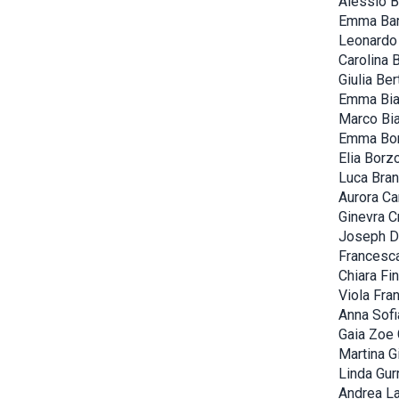
Alessio B
Emma Bar
Leonardo 
Carolina B
Giulia Ber
Emma Bia
Marco Bia
Emma Bon
Elia Borz
Luca Bra
Aurora Can
Ginevra Cr
Joseph D
Francesc
Chiara Fin
Viola Fran
Anna Sofi
Gaia Zoe 
Martina G
Linda Gurr
Andrea La