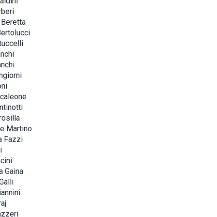
aldini
beri
Beretta
ertolucci
tuccelli
nchi
nchi
giorni
oni
ncaleone
tinotti
osilla
e Martino
a Fazzi
i
cini
a Gaina
Galli
iannini
aj
zzeri