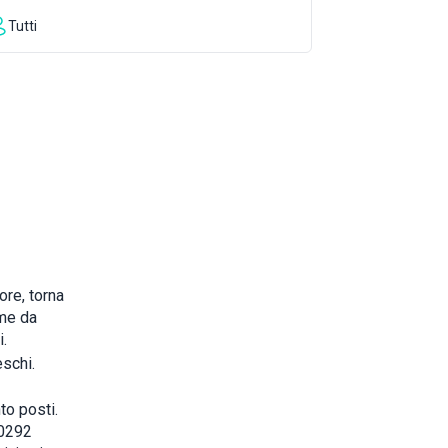
Tutti
ore, torna
ome da
.
eschi.
to posti.
80292