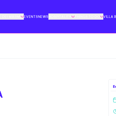
 DEI MARMI
EVENTS
NEWS
HOSPITALITY
THINGS TO DO
VILLA 
E
A