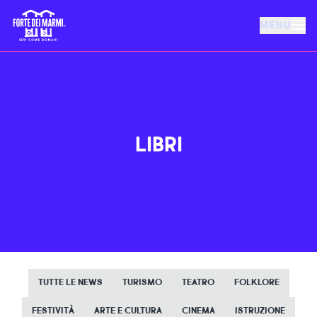
MENU
FORTE DEI MARMI
EVENTI
LIBRI
NOTIZIE
OSPITALITÀ
COSA FARE
TUTTE LE NEWS
TURISMO
TEATRO
FOLKLORE
VILLA BERTELLI
FESTIVITÀ
ARTE E CULTURA
CINEMA
ISTRUZIONE