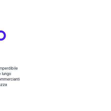
O
imperdibile
e lungo
commercianti
iazza