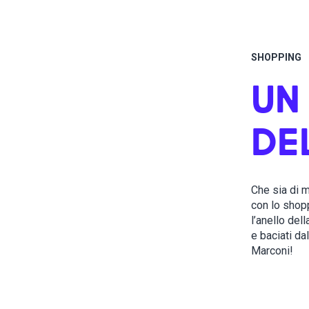
SHOPPING
UN
DE
Che sia di 
con lo shopp
l’anello del
e baciati da
Marconi!