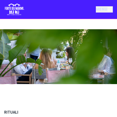
MENU
FORTE DEI MARMI
EVENTI
NOTIZIE
OSPITALITÀ
COSA FARE
VILLA BERTELLI
RITUALI