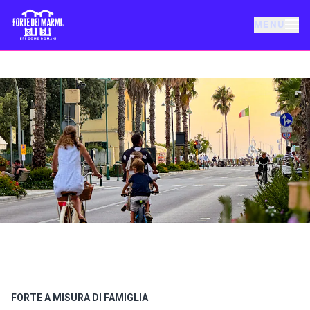
MENU
FORTE DEI MARMI
EVENTI
NOTIZIE
OSPITALITÀ
COSA FARE
VILLA BERTELLI
FORTE A MISURA DI FAMIGLIA