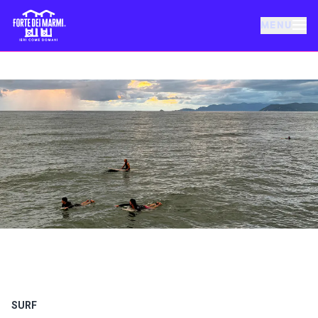
MENU
FORTE DEI MARMI
EVENTI
NOTIZIE
OSPITALITÀ
COSA FARE
VILLA BERTELLI
SURF