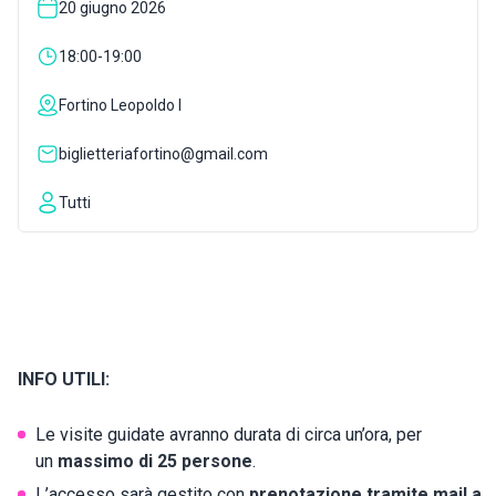
20 giugno 2026
ISPIRAZIONI
18:00-19:00
Fortino Leopoldo I
WEBCAM
biglietteriafortino@gmail.com
CONTATTI
Tutti
ENG
INFO UTILI:
Le visite guidate avranno durata di circa un’ora, per
un
massimo di 25 persone
.
L’accesso sarà gestito con
prenotazione tramite mail a