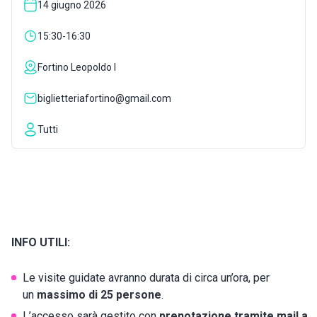
14 giugno 2026
ISPIRAZIONI
15:30-16:30
Fortino Leopoldo I
WEBCAM
biglietteriafortino@gmail.com
CONTATTI
Tutti
ENG
INFO UTILI:
Le visite guidate avranno durata di circa un’ora, per
un
massimo di 25 persone
.
L’accesso sarà gestito con
prenotazione tramite mail a