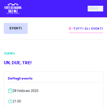
MENU
FORTE DEI MARMI
EVENTI
TUTTI GLI EVENTI
EVENTI
TEATRO
NOTIZIE
UN, DUE, TRE!
OSPITALITÀ
Dettagli evento
COSA FARE
28 febbraio 2025
VILLA BERTELLI
21:00